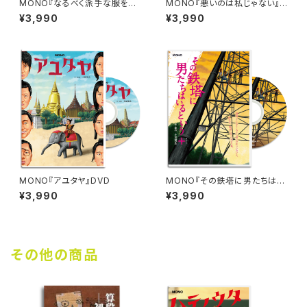
MONO『なるべく派手な服を着
MONO『悪いのは私じゃない』D
る』DVD
VD
¥3,990
¥3,990
MONO『アユタヤ』DVD
MONO『その鉄塔に男たちはい
るという＋』DVD
¥3,990
¥3,990
その他の商品