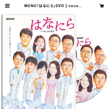
MONO『はなにら』DVD | cucumb
ershop