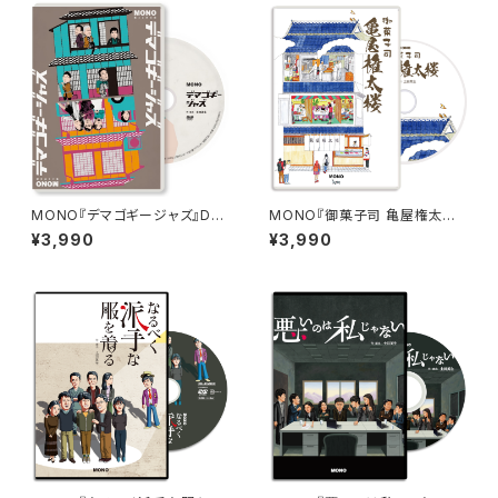
MONO『デマゴギージャズ』DV
MONO『御菓子司 亀屋権太楼』
D
DVD
¥3,990
¥3,990