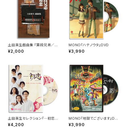
土田英生戯曲集 『算段兄弟／―
MONO『ハテノウタ』DVD
初恋』
¥2,000
¥3,990
土田英生セレクション『―初恋』
MONO『地獄でございます』DV
DVD
D
¥4,200
¥3,990