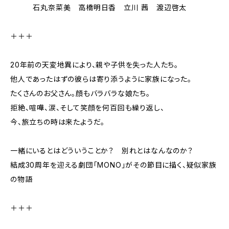
石丸奈菜美 高橋明日香 立川 茜 渡辺啓太
＋＋＋
20年前の天変地異により、親や子供を失った人たち。
他人であったはずの彼らは寄り添うように家族になった。
たくさんのお父さん。顔もバラバラな娘たち。
拒絶、喧嘩、涙、そして笑顔を何百回も繰り返し、
今、旅立ちの時は来たようだ。
一緒にいるとはどういうことか？ 別れとはなんなのか？
結成30周年を迎える劇団「MONO」がその節目に描く、疑似家族
の物語
＋＋＋